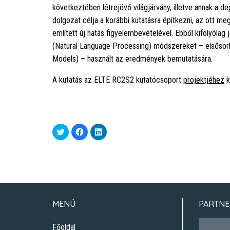
következtében létrejövő világjárvány, illetve annak a de
dolgozat célja a korábbi kutatásra építkezni, az ott me
említett új hatás figyelembevételével. Ebből kifolyólag
(Natural Language Processing) módszereket – elsősorba
Models) – használt az eredmények bemutatására.
A kutatás az ELTE RC2S2 kutatócsoport
projektjéhez
k
Click
Click
Click
to
to
to
share
share
share
on
on
on
Twitter
Facebook
LinkedIn
(Opens
(Opens
(Opens
in
in
in
new
new
new
window)
window)
window)
MENÜ
PARTNE
Főoldal