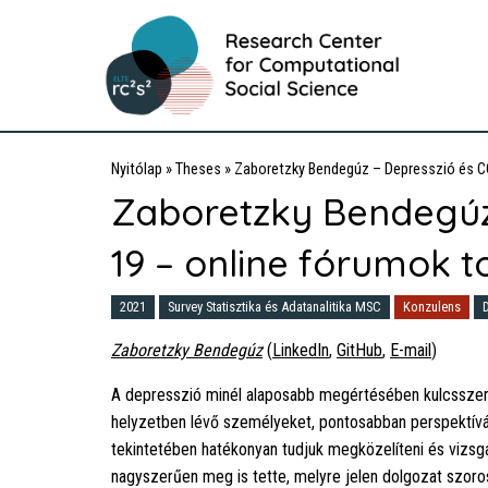
Nyitólap
»
Theses
»
Zaboretzky Bendegúz – Depresszió és C
Zaboretzky Bendegúz
19 – online fórumok 
2021
Survey Statisztika és Adatanalitika MSC
Konzulens
Zaboretzky Bendegúz
(
LinkedIn
,
GitHub
,
E-mail
)
A depresszió minél alaposabb megértésében kulcsszere
helyzetben lévő személyeket, pontosabban perspektív
tekintetében hatékonyan tudjuk megközelíteni és vizsgá
nagyszerűen meg is tette, melyre jelen dolgozat szor