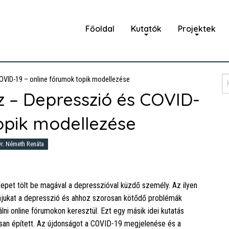
Főoldal
Kutatók
Projektek
OVID-19 – online fórumok topik modellezése
 – Depresszió és COVID-
topik modellezése
Dr. Németh Renáta
pet tölt be magával a depresszióval küzdő személy. Az ilyen
ájukat a depresszió és ahhoz szorosan kötődő problémák
lni online fórumokon keresztül. Ezt egy másik idei kutatás
osan épített. Az újdonságot a COVID-19 megjelenése és a