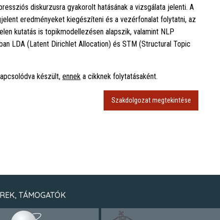
pressziós diskurzusra gyakorolt hatásának a vizsgálata jelenti. A
gjelent eredményeket kiegészíteni és a vezérfonalat folytatni, az
 jelen kutatás is topikmodellezésen alapszik, valamint NLP
n LDA (Latent Dirichlet Allocation) és STM (Structural Topic
apcsolódva készült,
ennek
a cikknek folytatásaként.
Szakdolgozat megtekintése
REK, TÁMOGATÓK