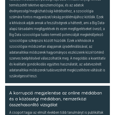
természetét tekintve episztemológiai, és az adatok
érvényességi/megbízhatósági kérdéseihez, a szociológia
számára fontos magyarázat/okság problémájához kötődik. Ezek
a kihívások adják annak a feszültségnek a hátterét, ami a Big Data-
alapú társadalmi megfigyelések és ezen megfigyeléseket övező, a
Big Data szociológiai tudás-termelő potenciálját megkérdőjelező
szociológiai szkepszis között húzódik. Ezek a kihívások a
szociológiai módszertan alapjainak újradefiniálásával, az
adatanalitikai módszerek hagyományos eszközeink közé történő
szerves beépítésével válaszolhatók meg. A megoldás a kvantitatív
és kvalitatív gondolkodás együttes használatát, az adatvezérelt
adatanalitikai módszerek tudásvezérelt megközelítésre váltását is
szükségessé teszi.
A korrupció megjelenése az online médiában
és a közösségi médiában, nemzetközi
összehasonlító vizsgálat
A csoport tagjai az elmúlt években több tanulmányt is publikáltak