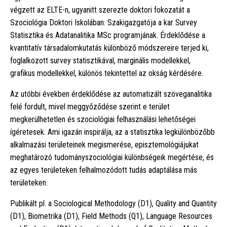
végzett az ELTE-n, ugyanitt szerezte doktori fokozatát a
Szociológia Doktori Iskolában. Szakigazgatója a kar Survey
Statisztika és Adatanalitika MSc programjának. Érdeklődése a
kvantitatív társadalomkutatás különböző módszereire terjed ki,
foglalkozott survey statisztikával, marginális modellekkel,
grafikus modellekkel, különös tekintettel az okság kérdésére.
Az utóbbi években érdeklődése az automatizált szöveganalitika
felé fordult, mivel meggyőződése szerint e terület
megkerülhetetlen és szociológiai felhasználási lehetőségei
ígéretesek. Ami igazán inspirálja, az a statisztika legkülönbözőbb
alkalmazási területeinek megismerése, episztemológiájukat
meghatározó tudományszociológiai különbségeik megértése, és
az egyes területeken felhalmozódott tudás adaptálása más
területeken.
Publikált pl. a Sociological Methodology (D1), Quality and Quantity
(D1), Biometrika (D1), Field Methods (Q1), Language Resources