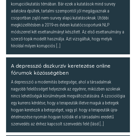
korrupciókutatás témában. Bár ezek a kutatások mind survey
adatokra épültek, tartalmi szempontól jól megágyaznak a
csoportban zajló nem-survey alapú kutatásoknak. Utóbbi
megközelítésben a 2019-es évben kutatócsoportunk NLP
módszerrel két esettanulmányt készített. Az első esettanulmány a
szerző-topik modellt használja. Azt vizsgáltuk, hogy melyik
híroldal milyen korrupciós […]
A depresszió diszkurzív keretezése online
fórumok közösségében
A depresszió a modernitás betegsége, ahol a társadalmak
nagyobb felelősséget helyeznek az egyénre, miközben azoknak
nincs lehetőségük körülményeik megváltoztatására. A szociológia
egy kurrens kérdése, hogy a terapeuták illetve maguk a betegek
hogyan keretezik a betegséget, vagy pl. hogy a terapeuták újra-
értelmezése nyomán hogyan tolódik el a társadalmi eredetű
szenvedés az énhez kapcsolt szenvedés felé (lásd […]