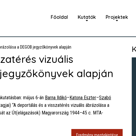
Főoldal
Kutatók
Projektek
K
ábrázolása a DEGOB jegyzőkönyvek alapján
zatérés vizuális
jegyzőkönyvek alapján
mkutatásban: május 6-án
Barna Ildikó
–
Katona Eszter
–
Szabó
agjai) “A deportálás és a visszatérés vizuális ábrázolása a
ását az Út(elágazások) Magyarország 1944–45 c. MTA-
Eredmény megtekintése