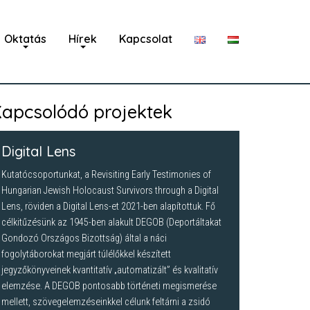
Oktatás
Hírek
Kapcsolat
apcsolódó projektek
Digital Lens
Kutatócsoportunkat, a Revisiting Early Testimonies of
Hungarian Jewish Holocaust Survivors through a Digital
Lens, röviden a Digital Lens-et 2021-ben alapítottuk. Fő
célkitűzésünk az 1945-ben alakult DEGOB (Deportáltakat
Gondozó Országos Bizottság) által a náci
fogolytáborokat megjárt túlélőkkel készített
jegyzőkönyveinek kvantitatív „automatizált” és kvalitatív
elemzése. A DEGOB pontosabb történeti megismerése
mellett, szövegelemzéseinkkel célunk feltárni a zsidó