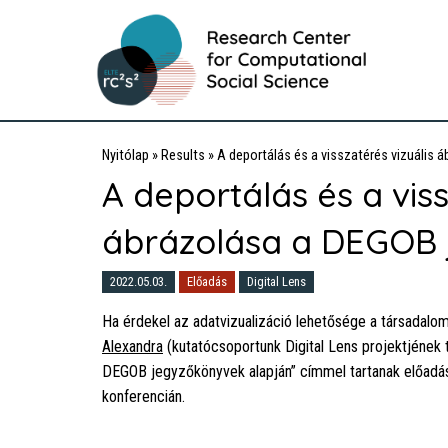
Nyitólap
»
Results
»
A deportálás és a visszatérés vizuális 
A deportálás és a viss
ábrázolása a DEGOB 
2022.05.03.
Előadás
Digital Lens
Ha érdekel az adatvizualizáció lehetősége a társadalo
Alexandra
(kutatócsoportunk Digital Lens projektjének t
DEGOB jegyzőkönyvek alapján” címmel tartanak előad
konferencián.