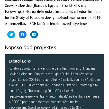
Crown Fellowship (Brandeis Egyetem), az EHRI Kristel
Fellowship, a Hadassah-Brandeis Institute, és a Tauber Institute
for the Study of European Jewry ösztöndíjasa, valamint a 2019-
es nemzetközi ISCH kultúrtörténeti esszédíj nyertese.
Click
Click
Click
to
to
to
share
share
share
on
on
on
Twitter
Facebook
LinkedIn
Kapcsolódó projektek
(Opens
(Opens
(Opens
in
in
in
new
new
new
window)
window)
window)
Digital Lens
Kutatócsoportunkat, a Revisiting Early Testimonies of Hungarian
Jewish Holocaust Survivors through a Digital Lens, röviden a
Digital Lens-et 2021-ben alapítottuk. Fő célkitűzésünk az 1945-ben
alakult DEGOB (Deportáltakat Gondozó Országos Bizottság) által
a náci fogolytáborokat megjárt túlélőkkel készített
jegyzőkönyveinek kvantitatív „automatizált” és kvalitatív elemzése.
A DEGOB pontosabb történeti megismerése mellett,
szövegelemzéseinkkel célunk feltárni a zsidó túlélők […]