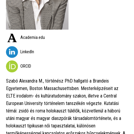
Academia.edu
LinkedIn
ORCID
Szabó Alexandra M., történész PhD hallgató a Brandeis
Egyetemen, Boston Massachusettsben. Mesterképzéseit az
ELTE irodalom- és kultúratudomány szakon, illetve a Central
European University történelem tanszékén végezte. Kutatási
témái: zsidó és roma holokauszt túlélők, közvetlenül a háború
utáni magyar és magyar diaszpórák társadalomtörténete, és a
holokauszt tipikusan női tapasztalatai, különösen
termőképességgel kapcsolatos erőszakos bűncselekmények. A