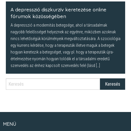
new
new
new
window)
window)
window)
A depresszió diszkurzív keretezése online
fórumok közösségében
A depresszió a modernitás betegsége, ahol a társadalmak
nagyobb felelősséget helyeznek az egyénre, miközben azoknak
nincs lehetőségük körülményeik megváltoztatására. A szociológia
egy kurrens kérdése, hogy a terapeuták illetve maguk a betegek
hogyan keretezik a betegséget, vagy pl. hogy a terapeuták újra-
értelmezése nyomán hogyan tolódik el a társadalmi eredetű
szenvedés az énhez kapcsolt szenvedés felé (lásd […]
MENÜ