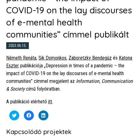
COVID-19 on the lay discourses
of e-mental health
communities” címmel publikált
2023.06.15.
Németh Renáta
,
Sik Domonkos
,
Zaboretzky Bendegúz
és
Katona
Eszter
publikációja „Depression in times of a pandemic – the
impact of COVID-19 on the lay discourses of e-mental health
communities” címmel megjelent az
Information, Communication
& Society
című folyóiratban.
A publikáció elérhető
itt
.
Click
Click
Click
to
to
to
share
share
share
on
on
on
Twitter
Facebook
LinkedIn
Kapcsolódó projektek
(Opens
(Opens
(Opens
in
in
in