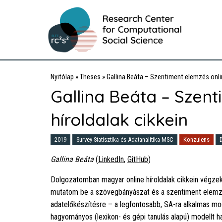
Nyitólap
»
Theses
»
Gallina Beáta – Szentiment elemzés onlin
Gallina Beáta – Szent
híroldalak cikkein
2019
Survey Statisztika és Adatanalitika MSC
Konzulens
Gallina Beáta
(
LinkedIn
,
GitHub
)
Dolgozatomban magyar online híroldalak cikkein végze
mutatom be a szövegbányászat és a szentiment elemzé
adatelőkészítésre – a legfontosabb, SA-ra alkalmas m
hagyományos (lexikon- és gépi tanulás alapú) modellt h