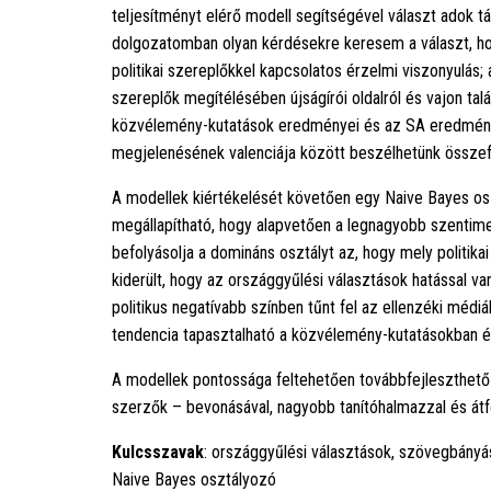
teljesítményt elérő modell segítségével választ adok 
dolgozatomban olyan kérdésekre keresem a választ, ho
politikai szereplőkkel kapcsolatos érzelmi viszonyulás; 
szereplők megítélésében újságírói oldalról és vajon ta
közvélemény-kutatások eredményei és az SA eredménye 
megjelenésének valenciája között beszélhetünk összef
A modellek kiértékelését követően egy Naive Bayes o
megállapítható, hogy alapvetően a legnagyobb szentime
befolyásolja a domináns osztályt az, hogy mely politik
kiderült, hogy az országgyűlési választások hatással van
politikus negatívabb színben tűnt fel az ellenzéki méd
tendencia tapasztalható a közvélemény-kutatásokban 
A modellek pontossága feltehetően továbbfejleszthető
szerzők – bevonásával, nagyobb tanítóhalmazzal és átf
Kulcsszavak
: országgyűlési választások, szövegbányá
Naive Bayes osztályozó