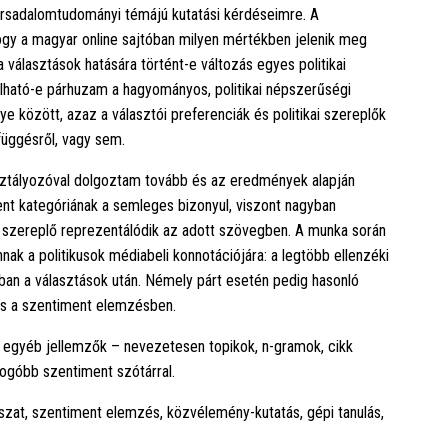
társadalomtudományi témájú kutatási kérdéseimre. A
gy a magyar online sajtóban milyen mértékben jelenik meg
a választások hatására történt-e változás egyes politikai
lálható-e párhuzam a hagyományos, politikai népszerűségi
között, azaz a választói preferenciák és politikai szereplők
üggésről, vagy sem.
sztályozóval dolgoztam tovább és az eredmények alapján
nt kategóriának a semleges bizonyul, viszont nagyban
ai szereplő reprezentálódik az adott szövegben. A munka során
nak a politikusok médiabeli konnotációjára: a legtöbb ellenzéki
iában a választások után. Némely párt esetén pedig hasonló
és a szentiment elemzésben.
 egyéb jellemzők – nevezetesen topikok, n-gramok, cikk
ogóbb szentiment szótárral.
szat, szentiment elemzés, közvélemény-kutatás, gépi tanulás,