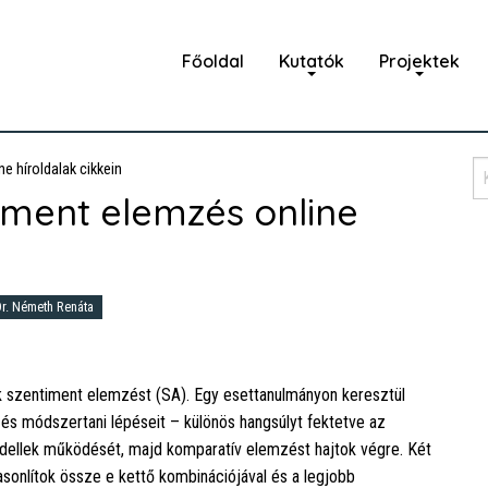
Főoldal
Kutatók
Projektek
e híroldalak cikkein
iment elemzés online
Dr. Németh Renáta
k szentiment elemzést (SA). Egy esettanulmányon keresztül
s módszertani lépéseit – különös hangsúlyt fektetve az
odellek működését, majd komparatív elemzést hajtok végre. Két
asonlítok össze e kettő kombinációjával és a legjobb