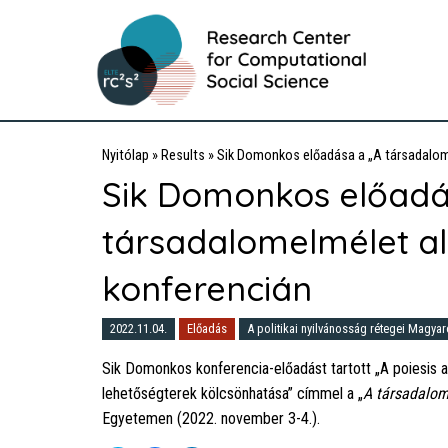
Nyitólap
»
Results
»
Sik Domonkos előadása a „A társadalom
Sik Domonkos előadá
társadalomelmélet al
konferencián
2022.11.04.
Előadás
A politikai nyilvánosság rétegei Magya
Sik Domonkos konferencia-előadást tartott „A poiesis a
lehetőségterek kölcsönhatása” címmel a „
A társadalom
Egyetemen (2022. november 3-4.).