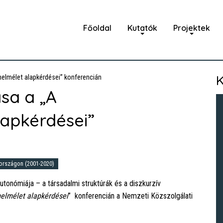
Főoldal
Kutatók
Projektek
K
elmélet alapkérdései” konferencián
sa a „A
apkérdései”
rországon (2001-2020)
utonómiája – a társadalmi struktúrák és a diszkurzív
elmélet alapkérdései
” konferencián a Nemzeti Közszolgálati