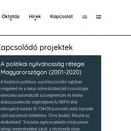
Oktatás
Hírek
Kapcsolat
apcsolódó projektek
A politikai nyilvánosság rétegei
Magyarországon (2001-2020)
A hivatásos politikusi, a professzionális sajtóban
megjelenő és a laikus online közbeszéd szociológiai
elemzése automatizált szövegelemzés és kritikai
diskurzuselemzés segítségével Az NKFIH által
támogatott kutatás (K-134428 azonosító alatt) A projekt
záró beszámoló értékelése: 10-es (kiváló). Részlet az
értékelésből: “A kutatás egésze jelentős módszertani
jellegű eredményekkel zárult, a résztvevők olyan