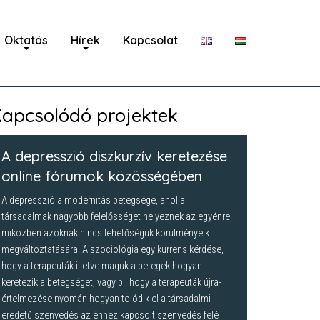
Oktatás
Hírek
Kapcsolat
apcsolódó projektek
A depresszió diszkurzív keretezése
online fórumok közösségében
A depresszió a modernitás betegsége, ahol a
társadalmak nagyobb felelősséget helyeznek az egyénre,
miközben azoknak nincs lehetőségük körülményeik
megváltoztatására. A szociológia egy kurrens kérdése,
hogy a terapeuták illetve maguk a betegek hogyan
keretezik a betegséget, vagy pl. hogy a terapeuták újra-
értelmezése nyomán hogyan tolódik el a társadalmi
eredetű szenvedés az énhez kapcsolt szenvedés felé