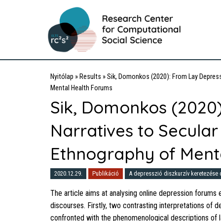
Nyitólap
»
Results
»
Sik, Domonkos (2020): From Lay Depressi
Mental Health Forums
Sik, Domonkos (2020)
Narratives to Secular
Ethnography of Ment
2020.12.29.
Publikáció
A depresszió diszkurzív keretezése
The article aims at analysing online depression forums e
discourses. Firstly, two contrasting interpretations of
confronted with the phenomenological descriptions of l