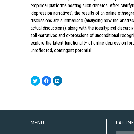
empirical platforms hosting such debates. After clarify
‘depression narratives’, the results of an online ethnog
discussions are summarised (analysing how the abstrac
actual discussions), along with the idealtypical discurs
self-narratives and expressions of unconditional recogni
explore the latent functionality of online depression foru
unreflected, contingent potential.
Click
Click
Click
to
to
to
share
share
share
on
on
on
Twitter
Facebook
LinkedIn
(Opens
(Opens
(Opens
in
in
in
new
new
new
window)
window)
window)
MENÜ
PARTNE