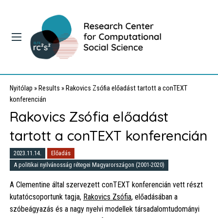
Nyitólap
»
Results
»
Rakovics Zsófia előadást tartott a conTEXT
konferencián
Rakovics Zsófia előadást
tartott a conTEXT konferencián
2023.11.14.
Előadás
A politikai nyilvánosság rétegei Magyarországon (2001-2020)
A Clementine által szervezett conTEXT konferencián vett részt
kutatócsoportunk tagja,
Rakovics Zsófia
, előadásában a
szóbeágyazás és a nagy nyelvi modellek társadalomtudományi