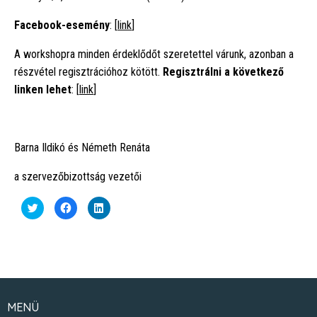
Facebook-esemény
: [
link
]
A workshopra minden érdeklődőt szeretettel várunk, azonban a
részvétel regisztrációhoz kötött.
Regisztrálni a következő
linken lehet
: [
link
]
Barna Ildikó és Németh Renáta
a szervezőbizottság vezetői
Click
Click
Click
to
to
to
share
share
share
on
on
on
Twitter
Facebook
LinkedIn
(Opens
(Opens
(Opens
in
in
in
new
new
new
window)
window)
window)
MENÜ