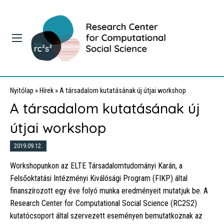
Nyitólap
»
Hírek
»
A társadalom kutatásának új útjai workshop
A társadalom kutatásának új
útjai workshop
2019.09.12.
Workshopunkon az ELTE Társadalomtudományi Karán, a
Felsőoktatási Intézményi Kiválósági Program (FIKP) által
finanszírozott egy éve folyó munka eredményeit mutatjuk be. A
Research Center for Computational Social Science (RC
2
S
2
)
kutatócsoport által szervezett eseményen bemutatkoznak az